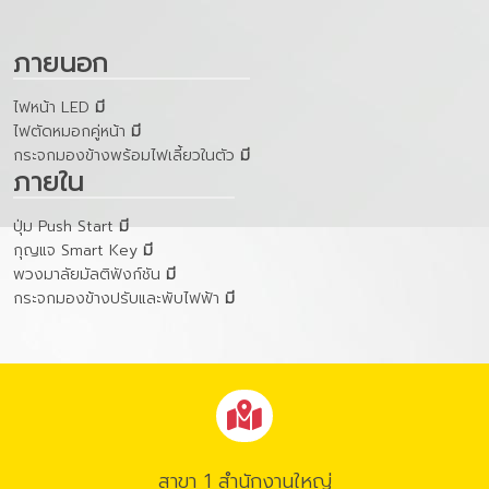
ภายนอก
ไฟหน้า LED
มี
ไฟตัดหมอกคู่หน้า
มี
กระจกมองข้างพร้อมไฟเลี้ยวในตัว
มี
ภายใน
ปุ่ม Push Start
มี
กุญแจ Smart Key
มี
พวงมาลัยมัลติฟังก์ชัน
มี
กระจกมองข้างปรับและพับไฟฟ้า
มี
สาขา 1 สำนักงานใหญ่