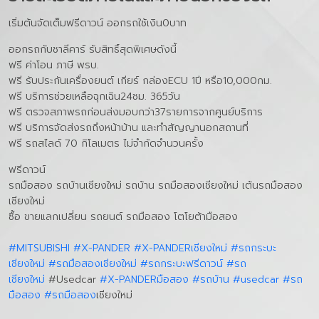
เริ่มต้นจัดเต็มฟรีดาวน์ ออกรถใช้เงิน0บาท
ออกรถกับชาลีคาร์ รับสิทธิ์สุดพิเศษดังนี้
ฟรี ค่าโอน ภาษี พรบ.
ฟรี รับประกันเครื่องยนต์ เกียร์ กล่องECU 1ปี หรือ10,000กม.
ฟรี บริการช่วยเหลือฉุกเฉิน24ชม. 365วัน
ฟรี ตรวจสภาพรถก่อนส่งมอบกว่า37รายการจากศูนย์บริการ
ฟรี บริการจัดส่งรถถึงหน้าบ้าน และทำสัญญานอกสถานที่
ฟรี รถสไลด์ 70 กิโลเมตร ไม่จำกัดจำนวนครั้ง
ฟรีดาวน์
รถมือสอง รถบ้านเชียงใหม่ รถบ้าน รถมือสองเชียงใหม่ เต้นรถมือสอง
เชียงใหม่
ซื้อ ขายแลกเปลี่ยน รถยนต์ รถมือสอง โตโยต้ามือสอง
#MITSUBISHI
#X-PANDER
#X-PANDERเชียงใหม่
#รถกระบะ
เชียงใหม่
#รถมือสองเชียงใหม่
#รถกระบะฟรีดาวน์
#รถ
เชียงใหม่
#Usedcar
#X-PANDERมือสอง
#รถบ้าน
#usedcar
#รถ
มือสอง
#รถมือสอง
เชียงใหม่