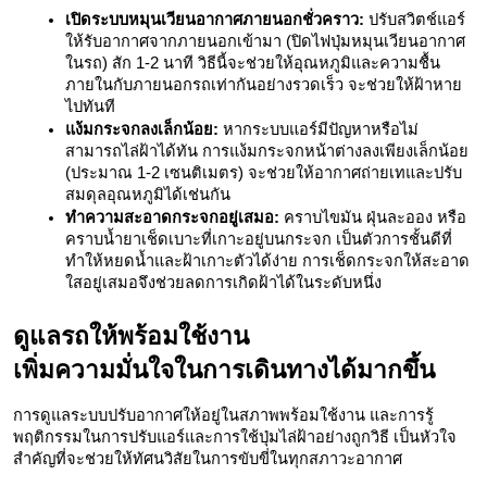
เปิดระบบหมุนเวียนอากาศภายนอกชั่วคราว:
 ปรับสวิตช์แอร์
ให้รับอากาศจากภายนอกเข้ามา (ปิดไฟปุ่มหมุนเวียนอากาศ
ในรถ) สัก 1-2 นาที วิธีนี้จะช่วยให้อุณหภูมิและความชื้น
ภายในกับภายนอกรถเท่ากันอย่างรวดเร็ว จะช่วยให้ฝ้าหาย
ไปทันที 
แง้มกระจกลงเล็กน้อย:
 หากระบบแอร์มีปัญหาหรือไม่
สามารถไล่ฝ้าได้ทัน การแง้มกระจกหน้าต่างลงเพียงเล็กน้อย 
(ประมาณ 1-2 เซนติเมตร) จะช่วยให้อากาศถ่ายเทและปรับ
สมดุลอุณหภูมิได้เช่นกัน
ทำความสะอาดกระจกอยู่เสมอ:
 คราบไขมัน ฝุ่นละออง หรือ
คราบน้ำยาเช็ดเบาะที่เกาะอยู่บนกระจก เป็นตัวการชั้นดีที่
ทำให้หยดน้ำและฝ้าเกาะตัวได้ง่าย การเช็ดกระจกให้สะอาด
ใสอยู่เสมอจึงช่วยลดการเกิดฝ้าได้ในระดับหนึ่ง
ดูแลรถให้พร้อมใช้งาน 
เพิ่มความมั่นใจในการเดินทางได้มากขึ้น
การดูแลระบบปรับอากาศให้อยู่ในสภาพพร้อมใช้งาน และการรู้
พฤติกรรมในการปรับแอร์และการใช้ปุ่มไล่ฝ้าอย่างถูกวิธี เป็นหัวใจ
สำคัญที่จะช่วยให้ทัศนวิสัยในการขับขี่ในทุกสภาวะอากาศ