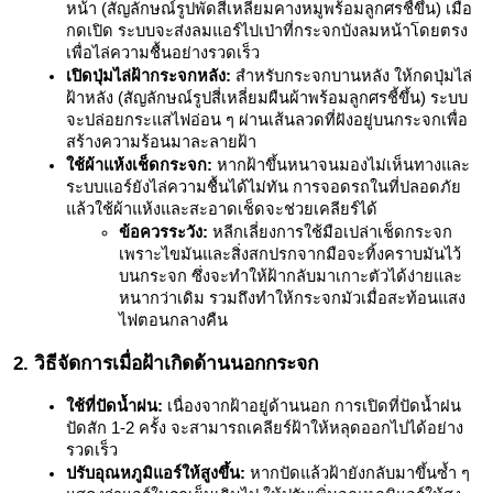
หน้า (สัญลักษณ์รูปพัดสี่เหลี่ยมคางหมูพร้อมลูกศรชี้ขึ้น) เมื่อ
กดเปิด ระบบจะส่งลมแอร์ไปเป่าที่กระจกบังลมหน้าโดยตรง
เพื่อไล่ความชื้นอย่างรวดเร็ว
เปิดปุ่มไล่ฝ้ากระจกหลัง:
 สำหรับกระจกบานหลัง ให้กดปุ่มไล่
ฝ้าหลัง (สัญลักษณ์รูปสี่เหลี่ยมผืนผ้าพร้อมลูกศรชี้ขึ้น) ระบบ
จะปล่อยกระแสไฟอ่อน ๆ ผ่านเส้นลวดที่ฝังอยู่บนกระจกเพื่อ
สร้างความร้อนมาละลายฝ้า
ใช้ผ้าแห้งเช็ดกระจก: 
หากฝ้าขึ้นหนาจนมองไม่เห็นทางและ
ระบบแอร์ยังไล่ความชื้นได้ไม่ทัน การจอดรถในที่ปลอดภัย
แล้วใช้ผ้าแห้งและสะอาดเช็ดจะช่วยเคลียร์ได้
ข้อควรระวัง:
 หลีกเลี่ยงการใช้มือเปล่าเช็ดกระจก 
เพราะไขมันและสิ่งสกปรกจากมือจะทิ้งคราบมันไว้
บนกระจก ซึ่งจะทำให้ฝ้ากลับมาเกาะตัวได้ง่ายและ
หนากว่าเดิม รวมถึงทำให้กระจกมัวเมื่อสะท้อนแสง
ไฟตอนกลางคืน
2. วิธีจัดการเมื่อฝ้าเกิดด้านนอกกระจก
ใช้ที่ปัดน้ำฝน:
 เนื่องจากฝ้าอยู่ด้านนอก การเปิดที่ปัดน้ำฝน
ปัดสัก 1-2 ครั้ง จะสามารถเคลียร์ฝ้าให้หลุดออกไปได้อย่าง
รวดเร็ว
ปรับอุณหภูมิแอร์ให้สูงขึ้น:
 หากปัดแล้วฝ้ายังกลับมาขึ้นซ้ำ ๆ 