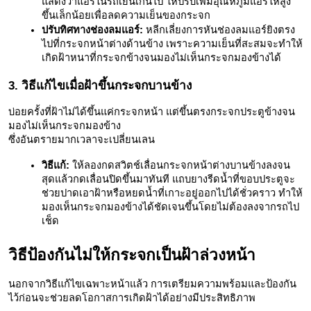
แสดงว่าแอร์ในรถเย็นเกินไป ให้ปรับเพิ่มอุณหภูมิแอร์ให้สูง
ขึ้นเล็กน้อยเพื่อลดความเย็นของกระจก
ปรับทิศทางช่องลมแอร์:
 หลีกเลี่ยงการหันช่องลมแอร์ยิงตรง
ไปที่กระจกหน้าต่างด้านข้าง เพราะความเย็นที่สะสมจะทำให้
เกิดฝ้าหนาที่กระจกข้างจนมองไม่เห็นกระจกมองข้างได้
3. วิธีแก้ไขเมื่อฝ้าขึ้นกระจกบานข้าง
บ่อยครั้งที่ฝ้าไม่ได้ขึ้นแค่กระจกหน้า แต่ขึ้นตรงกระจกประตูข้างจน
มองไม่เห็นกระจกมองข้าง 
ซึ่งอันตรายมากเวลาจะเปลี่ยนเลน
วิธีแก้:
 ให้ลองกดสวิตช์เลื่อนกระจกหน้าต่างบานข้างลงจน
สุดแล้วกดเลื่อนปิดขึ้นมาทันที แถบยางรีดน้ำที่ขอบประตูจะ
ช่วยปาดเอาฝ้าหรือหยดน้ำที่เกาะอยู่ออกไปได้ชั่วคราว ทำให้
มองเห็นกระจกมองข้างได้ชัดเจนขึ้นโดยไม่ต้องลงจากรถไป
เช็ด
วิธีป้องกันไม่ให้กระจกเป็นฝ้าล่วงหน้า
นอกจากวิธีแก้ไขเฉพาะหน้าแล้ว การเตรียมความพร้อมและป้องกัน
ไว้ก่อนจะช่วยลดโอกาสการเกิดฝ้าได้อย่างมีประสิทธิภาพ